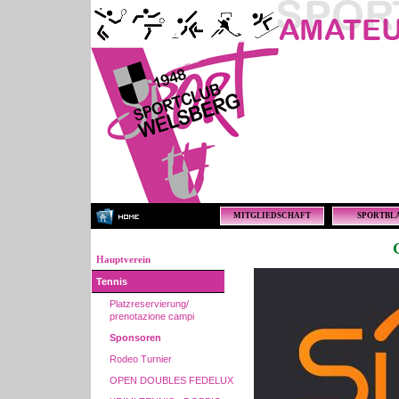
MITGLIEDSCHAFT
SPORTBL
Hauptverein
Tennis
Platzreservierung/
prenotazione campi
Sponsoren
Rodeo Turnier
OPEN DOUBLES FEDELUX