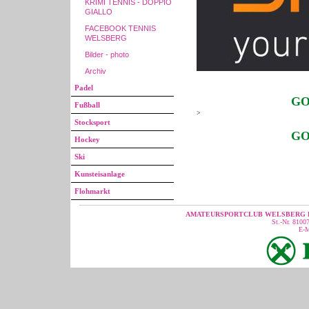
KRIMI TENNIS - DOPPIO
GIALLO
FACEBOOK TENNIS
WELSBERG
Bilder - photo
Archiv
Padel
GO
Fußball
>
Stocksport
GO
Hockey
Ski
Kunsteisanlage
Flohmarkt
AMATEURSPORTCLUB WELSBERG R
St.-Nr. 810
E-M