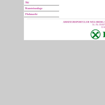
Ski
Kunsteisanlage
Flohmarkt
AMATEURSPORTCLUB WELSBERG R
St.-Nr. 810
E-M