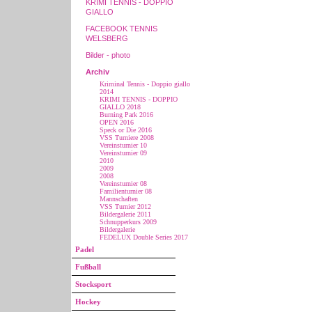
KRIMI TENNIS - DOPPIO
GIALLO
FACEBOOK TENNIS
WELSBERG
Bilder - photo
Archiv
Kriminal Tennis - Doppio giallo
2014
KRIMI TENNIS - DOPPIO
GIALLO 2018
Burning Park 2016
OPEN 2016
Speck or Die 2016
VSS Turniere 2008
Vereinsturnier 10
Vereinsturnier 09
2010
2009
2008
Vereinsturnier 08
Familienturnier 08
Mannschaften
VSS Turnier 2012
Bildergalerie 2011
Schnupperkurs 2009
Bildergalerie
FEDELUX Double Series 2017
Padel
Fußball
Stocksport
Hockey