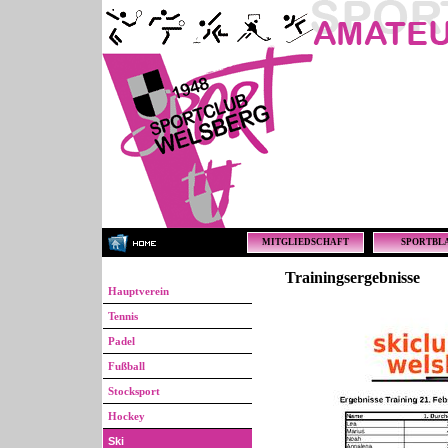
MITGLIEDSCHAFT
SPORTBL
Trainingsergebnisse
Hauptverein
Tennis
Padel
Fußball
Stocksport
Hockey
Ski